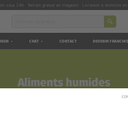
ion sous 24h · Retrait gratuit en magasin · Livraison à domicile e
HIEN
CHAT
CONTACT
DEVENIR FRANCHI
▼
▼
Aliments humides
CON