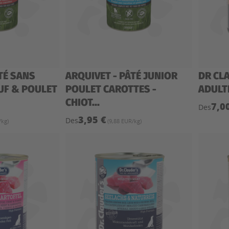
TÉ SANS
ARQUIVET - PÂTÉ JUNIOR
DR CLA
UF & POULET
POULET CAROTTES -
ADULT
CHIOT...
7,0
Des
3,95 €
Des
/kg)
(9,88 EUR/kg)