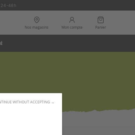
n 24-48h
Nos magasins
Mon compte
Panier
SÉ
TINUE WITHOUT ACCEPTING →