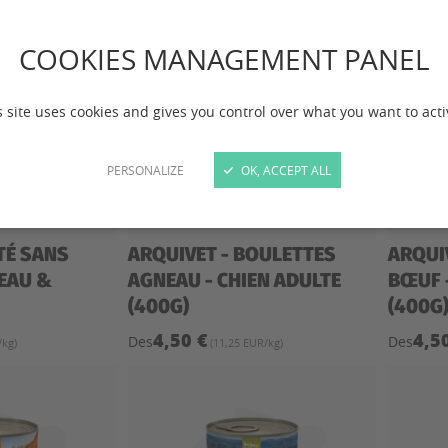
COOKIES MANAGEMENT PANEL
s site uses cookies and gives you control over what you want to acti
PERSONALIZE
OK, ACCEPT ALL
TÉ SANS
ARQUIVET - BOULETTES
ARQUI
EAU &
AGNEAU - CHIEN ADULTE
BŒUF 
(400G)
(400G
4,50 €
4,5
Des
Des
/kg)
(11,25 EUR/kg)