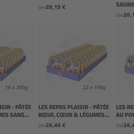
SAUMO
20,15 €
Des
20,
Des
ISIR - PÂTÉE
LES REPAS PLAISIR - PÂTÉE
LES RE
ES SANS...
BŒUF, CŒUR & LÉGUMES...
AU POU
26,40 €
26,
Des
Des