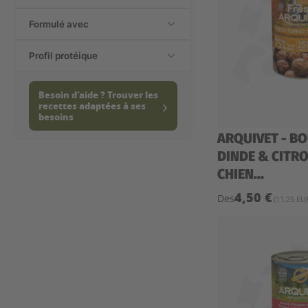
Formulé avec
Profil protéique
Besoin d'aide ? Trouver les
recettes adaptées à ses
besoins
ARQUIVET - B
DINDE & CITRO
CHIEN...
4,50 €
Des
(11,25 EU