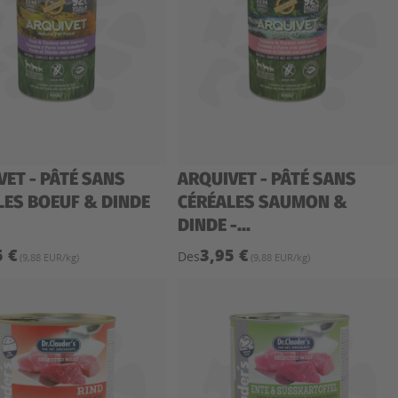
VET - PÂTÉ SANS
ARQUIVET - PÂTÉ SANS
LES BOEUF & DINDE
CÉRÉALES SAUMON &
DINDE -...
5 €
3,95 €
Des
(9,88 EUR/kg)
(9,88 EUR/kg)