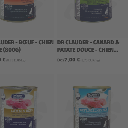
UDER - BŒUF - CHIEN
DR CLAUDER - CANARD &
E (800G)
PATATE DOUCE - CHIEN...
0 €
7,00 €
Des
(8,75 EUR/kg)
(8,75 EUR/kg)