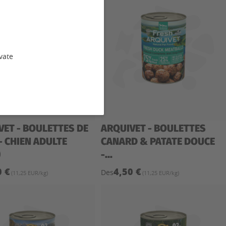
vate
VET - BOULETTES DE
ARQUIVET - BOULETTES
- CHIEN ADULTE
CANARD & PATATE DOUCE
)
-...
0 €
4,50 €
Des
(11,25 EUR/kg)
(11,25 EUR/kg)