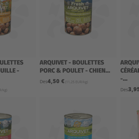
OULETTES
ARQUIVET - BOULETTES
ARQUI
UILLE -
PORC & POULET - CHIEN...
CÉRÉA
-...
4,50 €
Des
(11,25 EUR/kg)
3,9
Des
R/kg)