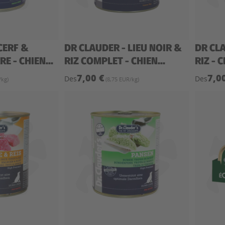
CERF &
DR CLAUDER - LIEU NOIR &
DR CL
E - CHIEN...
RIZ COMPLET - CHIEN...
RIZ - 
7,00 €
7,0
Des
Des
/kg)
(8,75 EUR/kg)