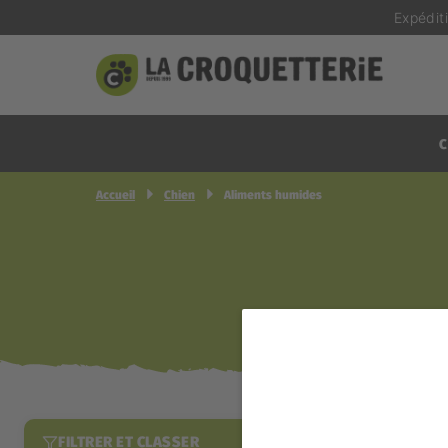
Expédit
C
Accueil
Chien
Aliments humides
FILTRER ET CLASSER