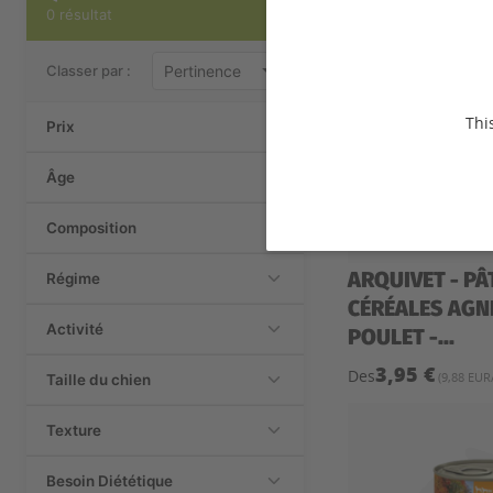
0 résultat
Classer par :
Thi
Prix
Âge
Composition
ARQUIVET - PÂ
Régime
CÉRÉALES AGN
Activité
POULET -...
3,95 €
Des
(9,88 EUR
Taille du chien
Texture
Besoin Diététique