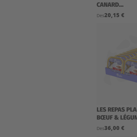
CANARD...
20,15 €
Des
LES REPAS PLA
BŒUF & LÉGUM
36,00 €
Des