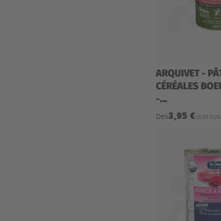
ARQUIVET - PÂ
CÉRÉALES BOE
-...
3,95 €
Des
(9,88 EUR