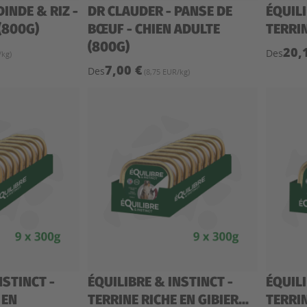
DINDE & RIZ -
DR CLAUDER - PANSE DE
ÉQUILI
(800G)
BŒUF - CHIEN ADULTE
TERRIN
(800G)
20,
Des
/kg)
7,00 €
Des
(8,75 EUR/kg)
NSTINCT -
ÉQUILIBRE & INSTINCT -
ÉQUILI
 EN
TERRINE RICHE EN GIBIER...
TERRIN