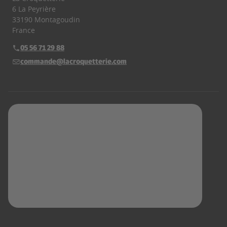
6 La Peyrière
33190 Montagoudin
France
05 56 71 29 88
Téléphone :
commande@lacroquetterie.com
E-mail :